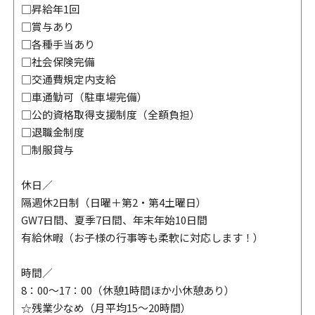
□昇給年1回
□賞与あり
□各種手当あり
□社会保険完備
□交通費規定内支給
□車通勤可（駐車場完備）
□公的資格取得支援制度（全額負担）
□退職金制度
□制服貸与
休日／
隔週休2日制（日曜＋第2・第4土曜日）
GW7日間、夏季7日間、年末年始10日間
有給休暇（お子様の行事等も柔軟に対応します！）
時間／
8：00～17：00（休憩1時間ほか小休憩あり）
☆残業少なめ（月平均15〜20時間）