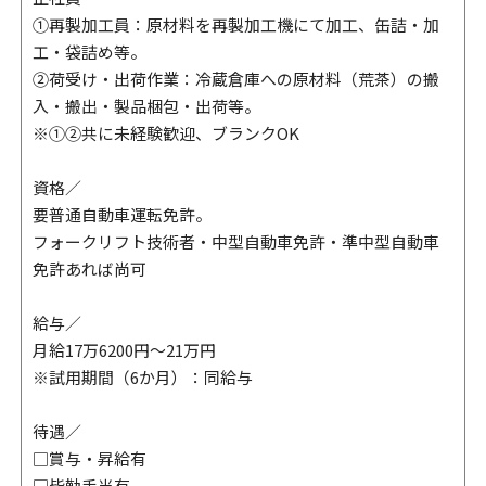
①再製加工員：原材料を再製加工機にて加工、缶詰・加
工・袋詰め等。
②荷受け・出荷作業：冷蔵倉庫への原材料（荒茶）の搬
入・搬出・製品梱包・出荷等。
※①②共に未経験歓迎、ブランクOK
資格／
要普通自動車運転免許。
フォークリフト技術者・中型自動車免許・準中型自動車
免許あれば尚可
給与／
月給17万6200円～21万円
※試用期間（6か月）：同給与
待遇／
□賞与・昇給有
□皆勤手当有