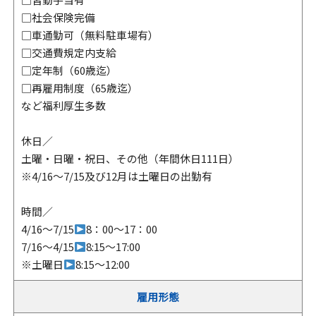
□社会保険完備
□車通勤可（無料駐車場有）
□交通費規定内支給
□定年制（60歳迄）
□再雇用制度（65歳迄）
など福利厚生多数
休日／
土曜・日曜・祝日、その他（年間休日111日）
※4/16～7/15及び12月は土曜日の出勤有
時間／
4/16～7/15
8：00～17：00
7/16～4/15
8:15～17:00
※土曜日
8:15～12:00
雇用形態