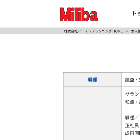
ト
株式会社イーストプランニング HOME
>
求人
職種
航空・
グラン
知識・
職種／
正社員
成田国