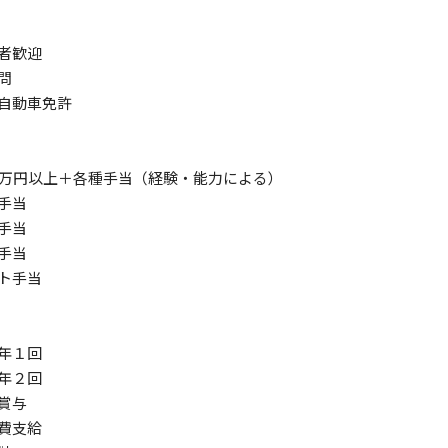
者歓迎
問
自動車免許
0万円以上＋各種手当（経験・能力による）
手当
手当
手当
ト手当
年１回
年２回
賞与
費支給