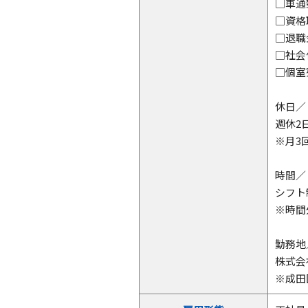
□車通
□資格
□退職
□社会
□個
休日／
週休2
※月3
時間／
シフト
※時間
勤務地
株式会
※成田