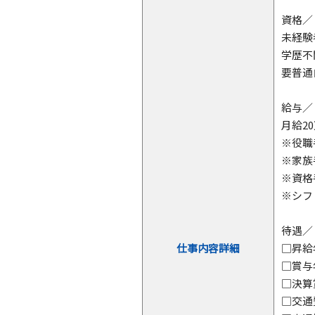
資格／
未経験
学歴不
要普通
給与／
月給2
※役職
※家族
※資格
※シフ
待遇／
仕事内容詳細
□昇給
□賞与
□決算
□交通