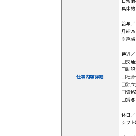
日常清
具体的
給与／
月給2
※経験
待遇／
□交通
□制服
仕事内容詳細
□社会
□独立
□資格
□賞与
休日／
シフト