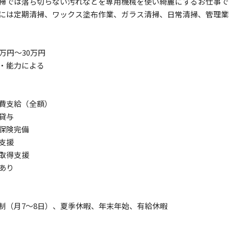
掃では落ち切らない汚れなどを専用機械を使い綺麗にするお仕事で
には定期清掃、ワックス塗布作業、ガラス清掃、日常清掃、管理業
5万円〜30万円
・能力による
費支給（全額）
貸与
保険完備
支援
取得支援
あり
制（月7〜8日）、夏季休暇、年末年始、有給休暇