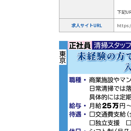
下記U
求人サイトURL
https: