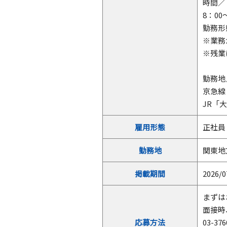
時間／
8：0
勤務形
※業務
※残業
勤務地
京急線
JR「
雇用形態
正社員
勤務地
関東地
掲載期間
2026/0
まずは
面接時
応募方法
03-3