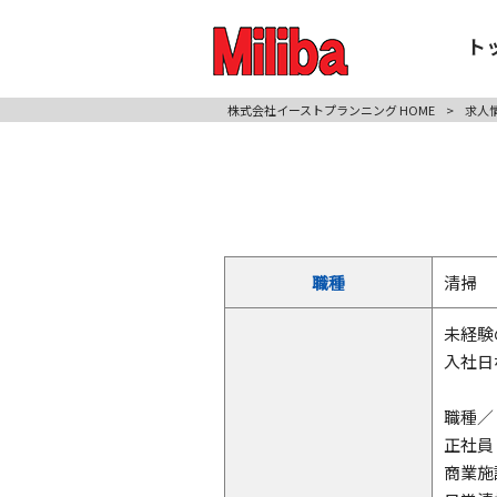
ト
株式会社イーストプランニング HOME
>
求人
職種
清掃
未経験
入社日
職種／
正社員
商業施