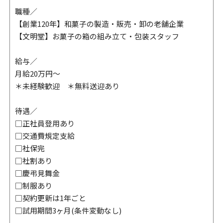
職種／
【創業120年】和菓子の製造・販売・卸の老舗企業
【文明堂】お菓子の箱の組み立て・包装スタッフ
給与／
月給20万円～
＊未経験歓迎 ＊無料送迎あり
待遇／
□正社員登用あり
□交通費規定支給
□社保完
□社割あり
□慶弔見舞金
□制服あり
□契約更新は1年ごと
□試用期間3ヶ月(条件変動なし)