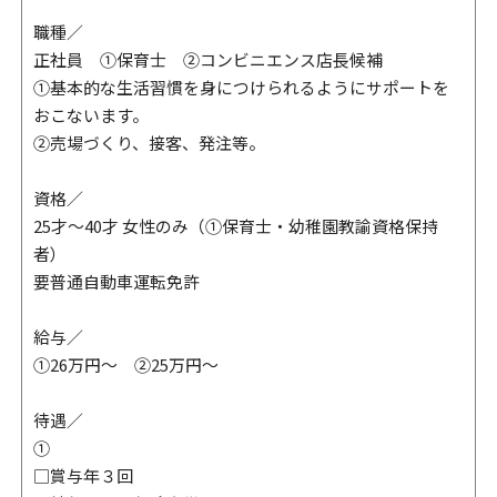
職種／
正社員 ①保育士 ②コンビニエンス店長候補
①基本的な生活習慣を身につけられるようにサポートを
おこないます。
②売場づくり、接客、発注等。
資格／
25才～40才 女性のみ（①保育士・幼稚園教諭資格保持
者）
要普通自動車運転免許
給与／
①26万円～ ②25万円～
待遇／
①
□賞与年３回