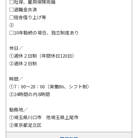
□社保、雇用保険完備
□退職金共済
□宿舎借り上げ等
②
□10年勤続の場合、独立制度あり
休日／
①週休２日制（年間休日120日）
②週休２日制
時間／
①7：00～20：00（実働8h、シフト制）
②24時間の内 8時間
勤務地／
①埼玉県川口市 他埼玉県上尾市
②東京都足立区