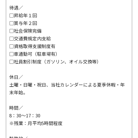
待遇／
□昇給年１回
□賞与年２回
□社会保険完備
□交通費規定内支給
□資格取得支援制度有
□車通勤可（駐車場有）
□社員割引制度（ガソリン、オイル交換等）
休日／
土曜・日曜・祝日、当社カレンダーによる夏季休暇・年
末年始。
時間／
8：30～17：30
※残業：月平均5時間程度