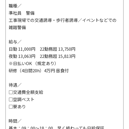
職種／
準社員 警備
工事現場での交通誘導・歩行者誘導／イベントなどでの
雑踏警備
給与／
日勤 11,000円 22勤務超 13,750円
夜勤 13,063円 22勤務超 15,813円
※日払いOK （規定あり）
研修（4日間20h）4万円 昼食付
待遇／
□交通費全額支給
□空調ベスト
□寮あり
時間／
基本：09：00～18：00 早く終わっても日給保証