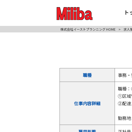
ト
株式会社イーストプランニング HOME
>
求人
職種
事務・
職種：
①区域
仕事内容詳細
②配達
勤務地
雇用形態
正社員