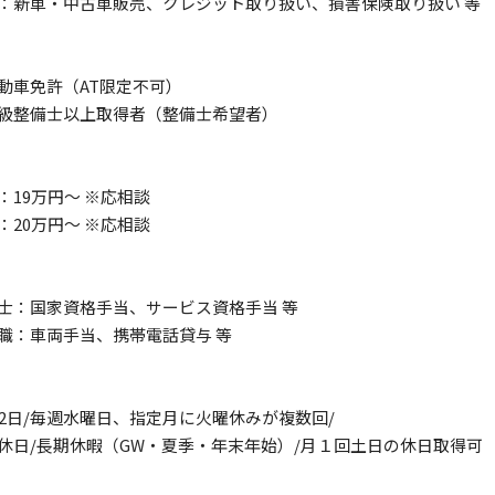
：新車・中古車販売、クレジット取り扱い、損害保険取り扱い 等
動車免許（AT限定不可）
級整備士以上取得者（整備士希望者）
：19万円～ ※応相談
：20万円～ ※応相談
士：国家資格手当、サービス資格手当 等
職：車両手当、携帯電話貸与 等
12日/毎週水曜日、指定月に火曜休みが複数回/
休日/長期休暇（GW・夏季・年末年始）/月１回土日の休日取得可