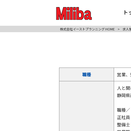
ト
株式会社イーストプランニング HOME
>
求人
職種
営業、
人と関
静岡県
職種／
正社員
整備士