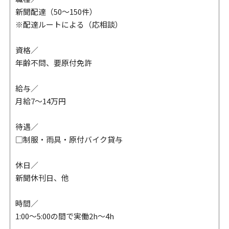
新聞配達（50～150件）
※配達ルートによる（応相談）
資格／
年齢不問、要原付免許
給与／
月給7～14万円
待遇／
□制服・雨具・原付バイク貸与
休日／
新聞休刊日、他
時間／
1:00～5:00の間で実働2h～4h