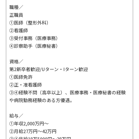
職種／
正職員
①医師（整形外科）
②看護師
③受付事務（医療事務）
④診察助手（医療秘書）
資格／
第2新卒者歓迎/Uターン・Iターン歓迎
①医師免許
②正・准看護師
③④経験不問（高卒以上）、医療事務・医療秘書の経験
や病院勤務経験のある方優遇。
給与／
①年収2,000万円～
②月給27万円～42万円
③④月給18万5000円～28万円