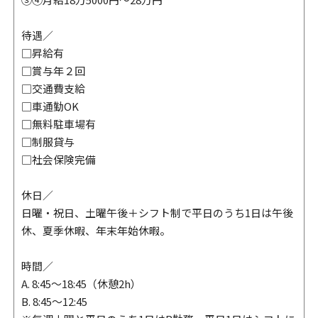
待遇／
□昇給有
□賞与年２回
□交通費支給
□車通勤OK
□無料駐車場有
□制服貸与
□社会保険完備
休日／
日曜・祝日、土曜午後＋シフト制で平日のうち1日は午後
休、夏季休暇、年末年始休暇。
時間／
A. 8:45～18:45（休憩2h）
B. 8:45～12:45