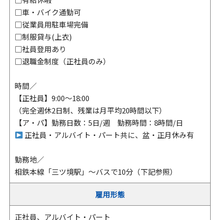
□車・バイク通勤可
□従業員用駐車場完備
□制服貸与(上衣)
□社員登用あり
□退職金制度（正社員のみ）
時間／
【正社員】9:00～18:00
（完全週休2日制、残業は月平均20時間以下）
【ア・パ】勤務日数：5日/週 勤務時間：8時間/日
正社員・アルバイト・パート共に、盆・正月休み有
勤務地／
相鉄本線「三ツ境駅」～バスで10分（下記参照）
雇用形態
正社員、アルバイト・パート