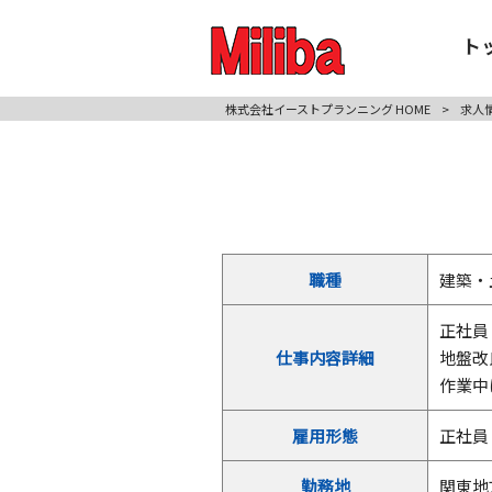
ト
株式会社イーストプランニング HOME
>
求人
職種
建築・
正社員
仕事内容詳細
地盤改
作業中
雇用形態
正社員
勤務地
関東地