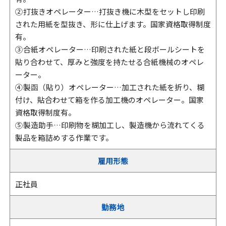
② 打抜きオペレーター…打抜き機に木型をセットし印刷
された用紙を型抜き、形に仕上げます。国家資格取得制度
有。
③ 合紙オペレーター…印刷された紙と段ボールシートを
貼り合わせて、厚みと強度を持たせる合紙機械のオペレ
ーター。
④ 製函（貼り）オペレーター…加工された紙を折り、糊
付け、貼合わせて箱を作る加工機のオペレーター。国家
資格取得制度有。
⑤ 製造助手…印刷物を糊加工し、製造機から流れてくる
製品を箱詰めする作業です。
雇用形態
正社員
勤務地