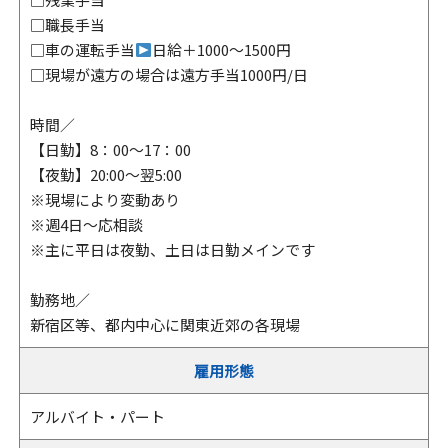
□職長手当
□車の運転手当
日給＋1000～1500円
□現場が遠方の場合は遠方手当1000円/日
時間／
【日勤】8：00～17：00
【夜勤】20:00～翌5:00
※現場により変動あり
※週4日～応相談
※主に平日は夜勤、土日は日勤メインです
勤務地／
新宿区等、都内中心に関東近郊の各現場
雇用形態
アルバイト・パート