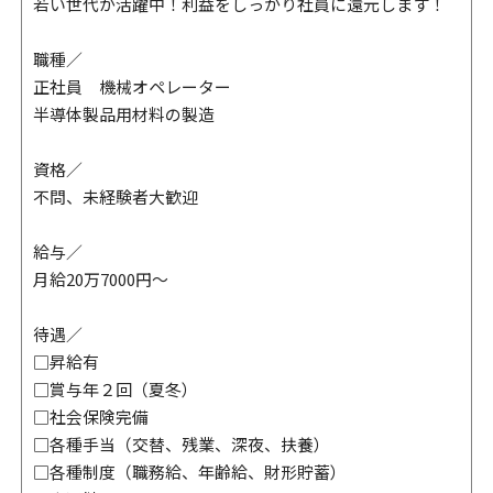
若い世代が活躍中！利益をしっかり社員に還元します！
職種／
正社員 機械オペレーター
半導体製品用材料の製造
資格／
不問、未経験者大歓迎
給与／
月給20万7000円～
待遇／
□昇給有
□賞与年２回（夏冬）
□社会保険完備
□各種手当（交替、残業、深夜、扶養）
□各種制度（職務給、年齢給、財形貯蓄）