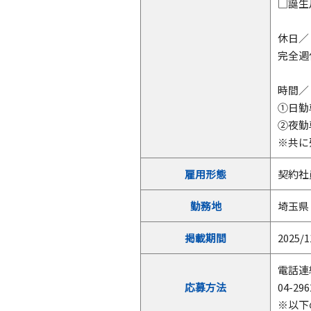
□誕生
休日／
完全週
時間／
①日勤専
②夜勤専
※共に
雇用形態
契約社
勤務地
埼玉県
掲載期間
2025/1
電話連
応募方法
04-2
※以下