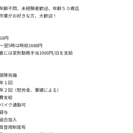
年齢不問、未経験者歓迎、年齢５０歳迄
作業がお好きな方、大歓迎！
50円
～翌5時は時給1688円
者には変則勤務手当1000円/日を支給
会保険完備
給年１回
年２回（慰労金、業績による）
通費支給
・バイク通勤可
服貸与
組合加入
員登用制度有