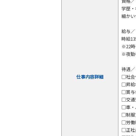
資格／
学歴・
細かい
給与／
時給13
※22時
※夜勤
待遇／
仕事内容詳細
□社
□昇
□賞与
□交
□車
□制
□労働
□正社