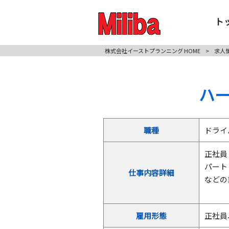
ト
株式会社イーストプランニング HOME
>
求人
ハ
職種
ドライ
正社員
パート
仕事内容詳細
などの
③配
雇用形態
正社員