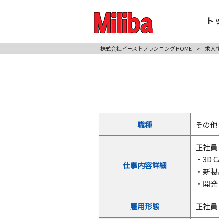
ト
株式会社イーストプランニング HOME
>
求人
職種
その他
正社員
・3D 
仕事内容詳細
・新製
・開発
雇用形態
正社員