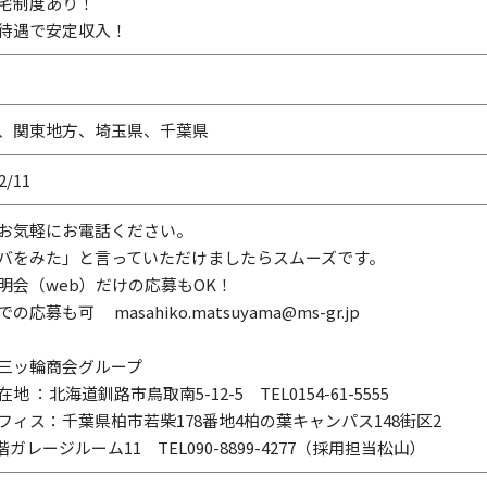
宅制度あり！
待遇で安定収入！
、関東地方、埼玉県、千葉県
2/11
お気軽にお電話ください。
バをみた」と言っていただけましたらスムーズです。
明会（web）だけの応募もOK！
の応募も可 masahiko.matsuyama@ms-gr.jp
）三ッ輪商会グループ
地 ：北海道釧路市鳥取南5-12-5 TEL0154-61-5555
フィス：千葉県柏市若柴178番地4柏の葉キャンパス148街区2
5階ガレージルーム11 TEL090-8899-4277（採用担当松山）