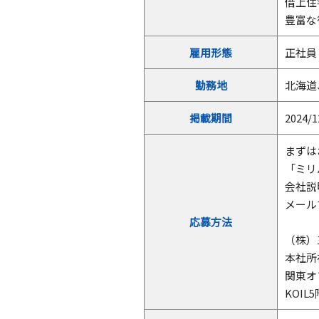
借上住
豊富な
雇用形態
正社員
勤務地
北海道
掲載期間
2024/1
まずは
「ミリ
会社説
メールで
応募方法
（株
本社所在
関東オ
KOIL