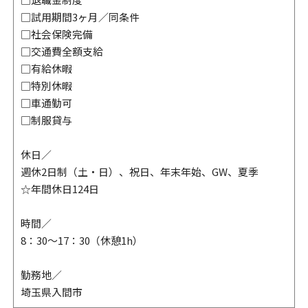
□試用期間3ヶ月／同条件
□社会保険完備
□交通費全額支給
□有給休暇
□特別休暇
□車通勤可
□制服貸与
休日／
週休2日制（土・日）、祝日、年末年始、GW、夏季
☆年間休日124日
時間／
8：30～17：30（休憩1h）
勤務地／
埼玉県入間市