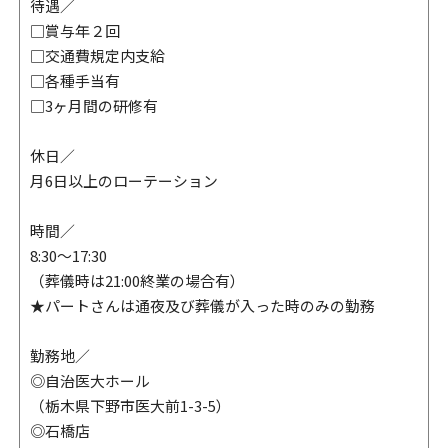
待遇／
□賞与年２回
□交通費規定内支給
□各種手当有
□3ヶ月間の研修有
休日／
月6日以上のローテーション
時間／
8:30〜17:30
（葬儀時は21:00終業の場合有）
★パートさんは通夜及び葬儀が入った時のみの勤務
勤務地／
◎自治医大ホール
（栃木県下野市医大前1-3-5）
◎石橋店