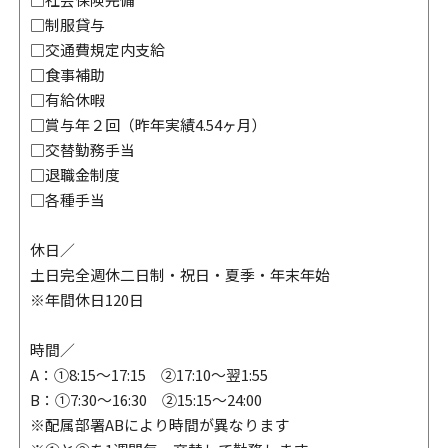
□制服貸与
□交通費規定内支給
□食事補助
□有給休暇
□賞与年２回（昨年実績4.54ヶ月）
□交替勤務手当
□退職金制度
□各種手当
休日／
土日完全週休二日制・祝日・夏季・年末年始
※年間休日120日
時間／
A：①8:15～17:15 ②17:10～翌1:55
B：①7:30～16:30 ②15:15～24:00
※配属部署ABにより時間が異なります