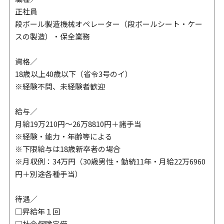
正社員
段ボール製造機械オペレーター（段ボールシート・ケー
スの製造）・保全業務
資格／
18歳以上40歳以下（省令3号のイ）
※経験不問、未経験者歓迎
給与／
月給19万210円～26万8810円＋諸手当
※経験・能力・年齢等による
※下限給与は18歳新卒者の場合
※月収例：34万円（30歳男性・勤続11年・月給22万6960
円＋別途各種手当）
待遇／
□昇給年１回
□社会保険完備