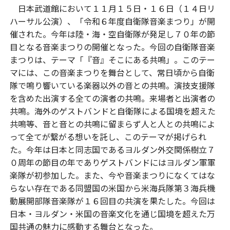
日本武道館において１１月１５日・１６日（１４日リ
ハーサル公演）、「令和６年度自衛隊音楽まつり」が開
催された。今年は陸・海・空自衛隊が発足し７０年の節
目となる音楽まつりの開催となった。今回の自衛隊音楽
まつりは、テーマ「『音』そこにある共鳴」。このテー
マには、この音楽まつりを舞台として、常日頃から自衛
隊で鳴り響いている楽器以外の音との共鳴。演技支援隊
を含めた出演する全ての演者の共鳴。来場者と出演者の
共鳴。海外のゲストバンドと自衛隊による国境を超えた
共鳴等、音と音との共鳴に留まらず人と人との共鳴によ
って全てが繋がる想いを託し、このテーマが掲げられ
た。今年は日本と同志国であるヨルダン外交関係樹立７
０周年の節目の年でありゲストバンドにはヨルダン軍軍
楽隊が初参加した。また、今や音楽まつりになくてはな
らない存在である同盟国の米国から米海兵隊第３海兵機
動展開部隊音楽隊が１６回目の共演を果たした。今回は
日本・ヨルダン・米国の音楽文化を通じ国境を超えた万
国共通の魅力に感動する舞台となった。