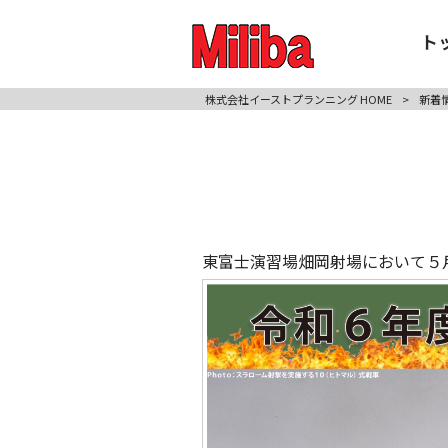
ト
株式会社イーストプランニング HOME
>
新着
東富士演習場畑岡射場において５